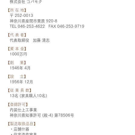
株式会社 コバモク
【所 在 地】
〒
252-0013
神奈川県座間市栗原 920-8
TEL
046-253-4622
FAX
046-253-9719
【代 表 者】
代表取締役 加藤 清志
【資 本 金】
1000万円​
【創 業】
1946年 4月
【設 立】
1956年 12月
【従 業 員 数】
13名 (家具職人10名)
【登録許可】
内装仕上工事業
神奈川県知事許可 (般-4) 第78506号
【製造取扱品目】
・店舗什器
・住宅造作家具