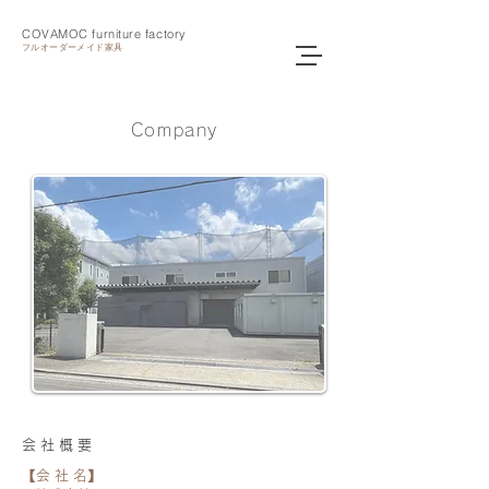
COVAMOC furniture factory
フルオーダーメイド家具
Company
会 社 概 要
【会 社 名】