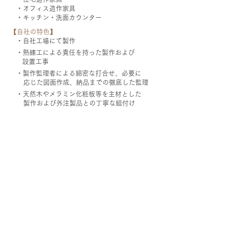
・オフィス造作家具
・キッチン・洗面カウンター
【自社の特色】
・自社工場にて製作
・熟練工による責任を持った製作および
設置工事
・製作監理者による綿密な打合せ、必要に
応じた図面作成、納品までの徹底した監理
・天然木やメラミン化粧板等を主材とした
製作および外注製品との丁寧な組付け